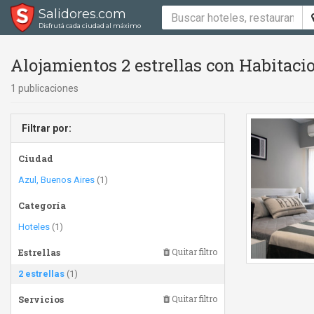
Salidores.com
Disfrutá cada ciudad al máximo
Alojamientos 2 estrellas con Habitaci
1 publicaciones
Filtrar por:
Ciudad
Azul, Buenos Aires
(1)
Categoría
Hoteles
(1)
Estrellas
Quitar filtro
2 estrellas
(1)
Servicios
Quitar filtro