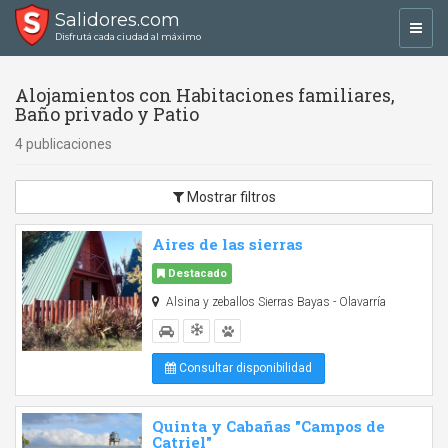
Salidores.com
Toggl
Disfrutá cada ciudad al máximo
navig
Alojamientos con Habitaciones familiares,
Baño privado y Patio
4 publicaciones
Mostrar filtros
Aires de las sierras
Destacado
Alsina y zeballos Sierras Bayas - Olavarría
Consultar disponibilidad
Quinta y Cabañas "Campos de
Catriel"