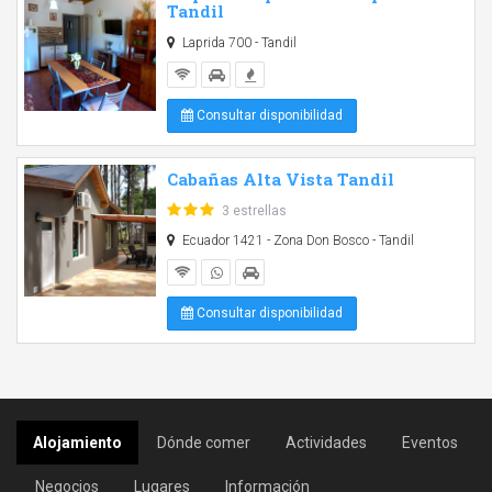
Tandil
Laprida 700 - Tandil
Consultar disponibilidad
Cabañas Alta Vista Tandil
3 estrellas
Ecuador 1421 - Zona Don Bosco - Tandil
Consultar disponibilidad
Alojamiento
Dónde comer
Actividades
Eventos
Negocios
Lugares
Información