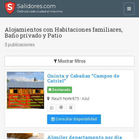
Salidores.com
Toggl
Disfrutá cada ciudad al máximo
navig
Alojamientos con Habitaciones familiares,
Baño privado y Patio
3 publicaciones
Mostrar filtros
Quinta y Cabañas "Campos de
Catriel"
Destacado
Rauch Norte 875 - Azul
Consultar disponibilidad
Alquiler departamento por dia