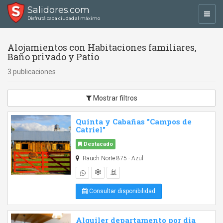
Salidores.com
Toggl
Disfrutá cada ciudad al máximo
navig
Alojamientos con Habitaciones familiares,
Baño privado y Patio
3 publicaciones
Mostrar filtros
Quinta y Cabañas "Campos de
Catriel"
Destacado
Rauch Norte 875 - Azul
Consultar disponibilidad
Alquiler departamento por dia