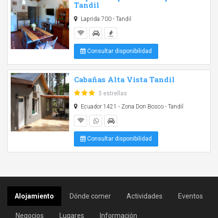
Tandil
Laprida 700 - Tandil
Consultar disponibilidad
Cabañas Alta Vista Tandil
3 estrellas
Ecuador 1421 - Zona Don Bosco - Tandil
Consultar disponibilidad
Alojamiento
Dónde comer
Actividades
Eventos
Negocios
Lugares
Información