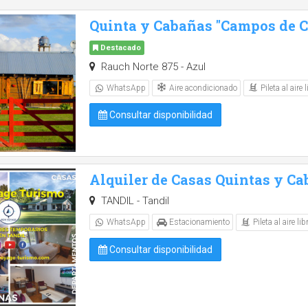
Quinta y Cabañas "Campos de Ca
Destacado
Rauch Norte 875 - Azul
Aire acondicionado
Pileta al aire l
WhatsApp
Consultar disponibilidad
Alquiler de Casas Quintas y Ca
TANDIL - Tandil
Pileta al aire lib
WhatsApp
Estacionamiento
Consultar disponibilidad