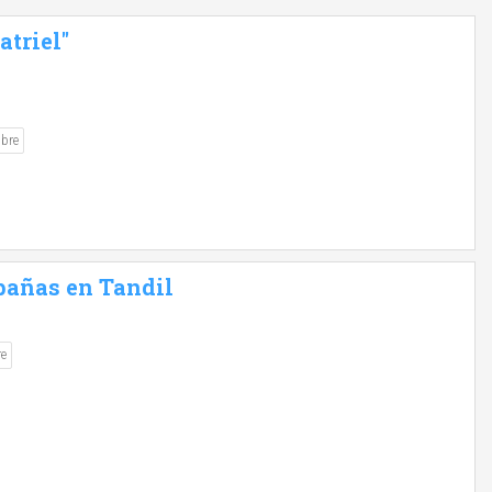
triel"
ibre
bañas en Tandil
re