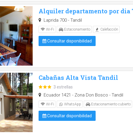
Alquiler departamento por dia
Laprida 700 - Tandil
Wi-Fi
Estacionamiento
Calefacción
Consultar disponibilidad
Cabañas Alta Vista Tandil
3 estrellas
Ecuador 1421 - Zona Don Bosco - Tandil
Wi-Fi
WhatsApp
Estacionamiento cubierto
Consultar disponibilidad