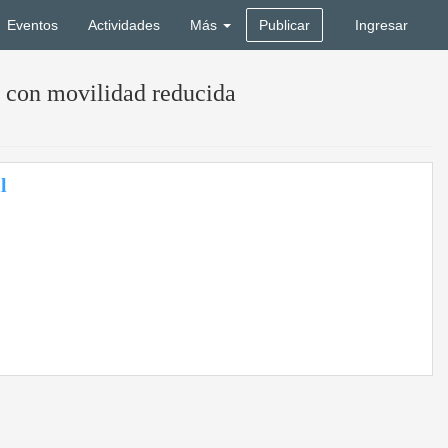
Eventos
Actividades
Más
Publicar
Ingresar
s con movilidad reducida
l