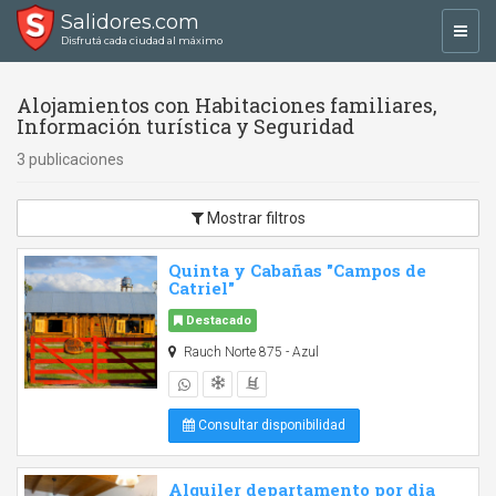
Salidores.com
Toggl
Disfrutá cada ciudad al máximo
navig
Alojamientos con Habitaciones familiares,
Información turística y Seguridad
3 publicaciones
Mostrar filtros
Quinta y Cabañas "Campos de
Catriel"
Destacado
Rauch Norte 875 - Azul
Consultar disponibilidad
Alquiler departamento por dia