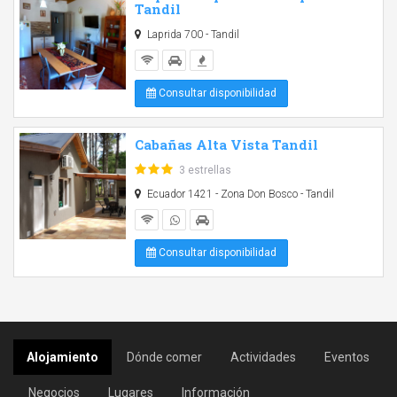
Tandil
Laprida 700 - Tandil
Consultar disponibilidad
Cabañas Alta Vista Tandil
3 estrellas
Ecuador 1421 - Zona Don Bosco - Tandil
Consultar disponibilidad
Alojamiento
Dónde comer
Actividades
Eventos
Negocios
Lugares
Información