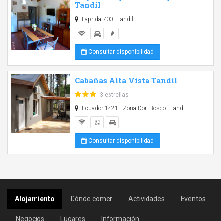
Tandil
Laprida 700 - Tandil
Consultar disponibilidad
Cabañas Alta Vista Tandil
3 estrellas
Ecuador 1421 - Zona Don Bosco - Tandil
Consultar disponibilidad
Alojamiento
Dónde comer
Actividades
Eventos
Negocios
Lugares
Información