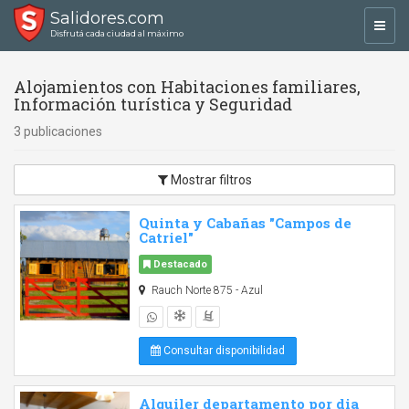
Salidores.com
Toggl
Disfrutá cada ciudad al máximo
navig
Alojamientos con Habitaciones familiares,
Información turística y Seguridad
3 publicaciones
Mostrar filtros
Quinta y Cabañas "Campos de
Catriel"
Destacado
Rauch Norte 875 - Azul
Consultar disponibilidad
Alquiler departamento por dia