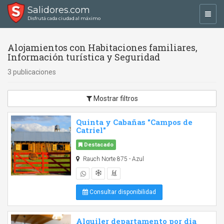
Salidores.com
Toggl
Disfrutá cada ciudad al máximo
navig
Alojamientos con Habitaciones familiares,
Información turística y Seguridad
3 publicaciones
Mostrar filtros
Quinta y Cabañas "Campos de
Catriel"
Destacado
Rauch Norte 875 - Azul
Consultar disponibilidad
Alquiler departamento por dia