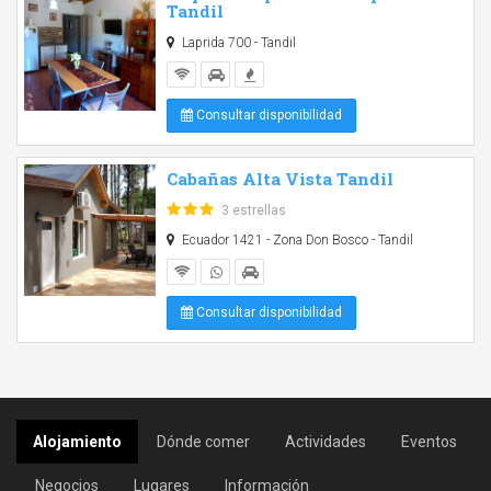
Tandil
Laprida 700 - Tandil
Consultar disponibilidad
Cabañas Alta Vista Tandil
3 estrellas
Ecuador 1421 - Zona Don Bosco - Tandil
Consultar disponibilidad
Alojamiento
Dónde comer
Actividades
Eventos
Negocios
Lugares
Información