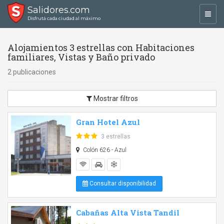
Salidores.com
Toggl
Disfrutá cada ciudad al máximo
navig
Alojamientos 3 estrellas con Habitaciones
familiares, Vistas y Baño privado
2 publicaciones
Mostrar filtros
Gran Hotel Azul
3 estrellas
Colón 626 - Azul
Consultar disponibilidad
Cabañas Alta Vista Tandil