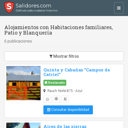
Salidores.com
Toggl
Disfrutá cada ciudad al máximo
navig
Alojamientos con Habitaciones familiares,
Patio y Blanquería
6 publicaciones
Mostrar filtros
Quinta y Cabañas "Campos de
Catriel"
Destacado
Rauch Norte 875 - Azul
Consultar disponibilidad
Aires de las sierras