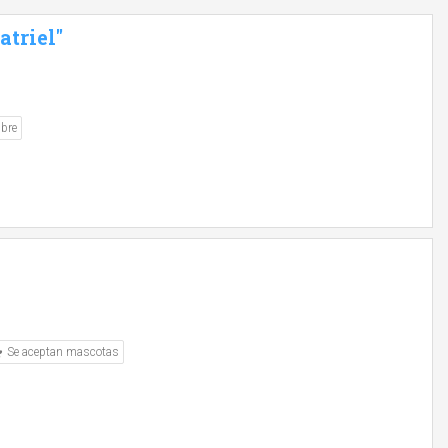
triel"
ibre
Se aceptan mascotas