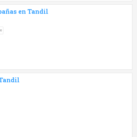
bañas en Tandil
re
 Tandil