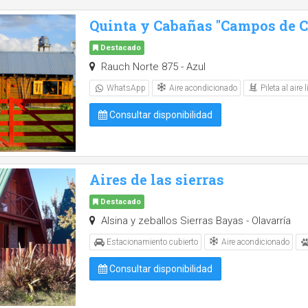
Quinta y Cabañas "Campos de Ca
Destacado
Rauch Norte 875 - Azul
Aire acondicionado
Pileta al aire l
WhatsApp
Consultar disponibilidad
Aires de las sierras
Destacado
Alsina y zeballos Sierras Bayas - Olavarría
Aire acondicionado
Estacionamiento cubierto
Consultar disponibilidad