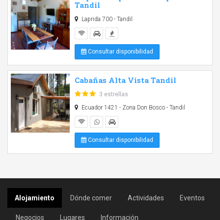
Tandil
Laprida 700 - Tandil
Consultar disponibilidad
Cabañas Alta Vista Tandil
3 estrellas
Ecuador 1421 - Zona Don Bosco - Tandil
Consultar disponibilidad
Alojamiento
Dónde comer
Actividades
Eventos
Negocios
Lugares
Información