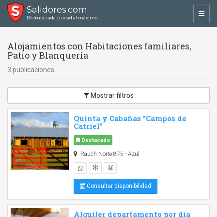
Salidores.com
Toggl
Disfrutá cada ciudad al máximo
navig
Alojamientos con Habitaciones familiares,
Patio y Blanquería
3 publicaciones
Mostrar filtros
Quinta y Cabañas "Campos de
Catriel"
Destacado
Rauch Norte 875 - Azul
Consultar disponibilidad
Alquiler departamento por dia