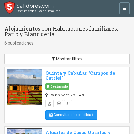
Salidores.com
Toggl
Disfrutá cada ciudad al máximo
navig
Alojamientos con Habitaciones familiares,
Patio y Blanquería
6 publicaciones
Mostrar filtros
Quinta y Cabañas "Campos de
Catriel"
Destacado
Rauch Norte 875 - Azul
Consultar disponibilidad
Alquiler de Casas Quintas y