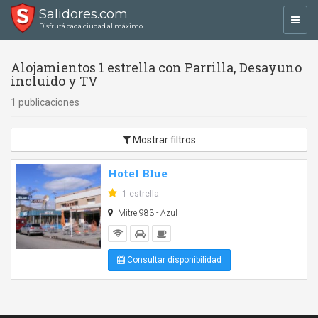
Salidores.com
Toggl
Disfrutá cada ciudad al máximo
navig
Alojamientos 1 estrella con Parrilla, Desayuno
incluido y TV
1 publicaciones
Mostrar filtros
Hotel Blue
1 estrella
Mitre 983 - Azul
Consultar disponibilidad