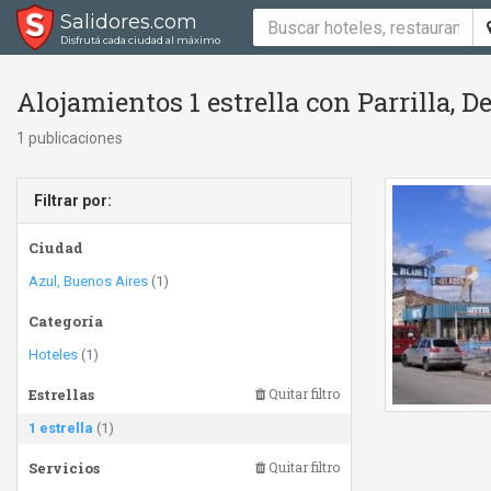
Salidores.com
Disfrutá cada ciudad al máximo
Alojamientos 1 estrella con Parrilla, 
1 publicaciones
Filtrar por:
Ciudad
Azul, Buenos Aires
(1)
Categoría
Hoteles
(1)
Estrellas
Quitar filtro
1 estrella
(1)
Servicios
Quitar filtro