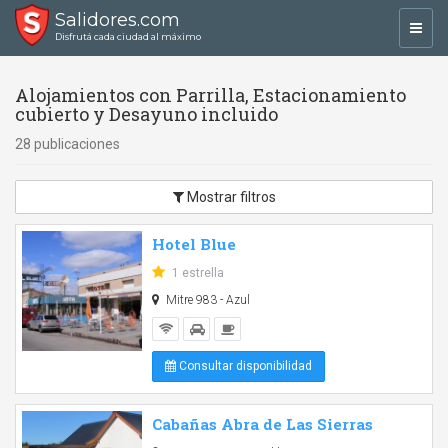
Salidores.com
Toggl
Disfrutá cada ciudad al máximo
navig
Alojamientos con Parrilla, Estacionamiento
cubierto y Desayuno incluido
28 publicaciones
Mostrar filtros
Hotel Blue
1 estrella
Mitre 983 - Azul
Consultar disponibilidad
Cabañas Abra de Las Sierras