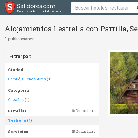
Salidores.com
Disfrutá cada ciudad al máximo
Alojamientos 1 estrella con Parrilla,
1 publicaciones
Filtrar por:
Ciudad
Carhué, Buenos Aires
(1)
Categoría
Cabañas
(1)
Estrellas
Quitar filtro
1 estrella
(1)
Servicios
Quitar filtro