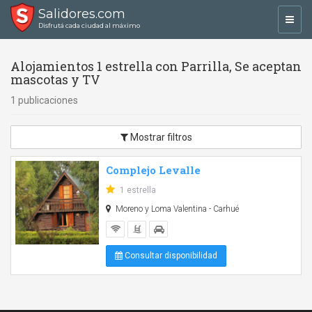
Salidores.com
Toggl
Disfrutá cada ciudad al máximo
navig
Alojamientos 1 estrella con Parrilla, Se aceptan
mascotas y TV
1 publicaciones
Mostrar filtros
Complejo Levalle
1 estrella
Moreno y Loma Valentina - Carhué
Consultar disponibilidad