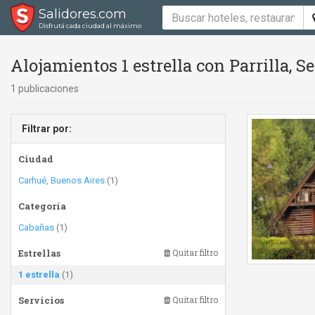
Salidores.com
Disfrutá cada ciudad al máximo
Alojamientos 1 estrella con Parrilla, 
1 publicaciones
Filtrar por:
Ciudad
Carhué, Buenos Aires
(1)
Categoría
Cabañas
(1)
Estrellas
Quitar filtro
1 estrella
(1)
Servicios
Quitar filtro