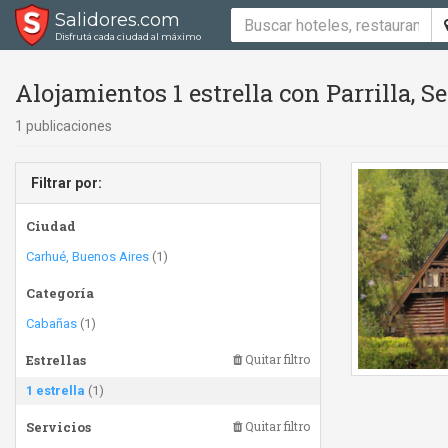
Salidores.com
Disfrutá cada ciudad al máximo
Alojamientos 1 estrella con Parrilla, 
1 publicaciones
Filtrar por:
Ciudad
Carhué, Buenos Aires
(1)
Categoría
Cabañas
(1)
Estrellas
Quitar filtro
1 estrella
(1)
Servicios
Quitar filtro