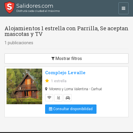
Salidores.com
Toggl
Disfrutá cada ciudad al máximo
navig
Alojamientos 1 estrella con Parrilla, Se aceptan
mascotas y TV
1 publicaciones
Mostrar filtros
Complejo Levalle
1 estrella
Moreno y Loma Valentina - Carhué
Consultar disponibilidad