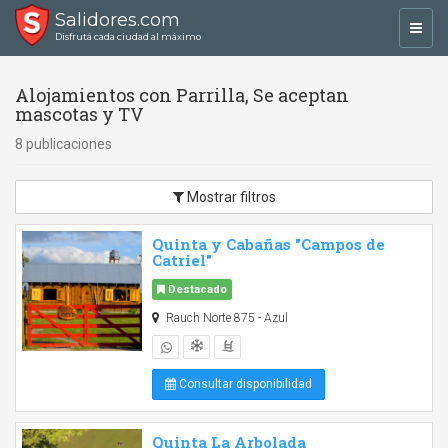
Salidores.com
Toggl
Disfrutá cada ciudad al máximo
navig
Alojamientos con Parrilla, Se aceptan
mascotas y TV
8 publicaciones
Mostrar filtros
Quinta y Cabañas "Campos de
Catriel"
Destacado
Rauch Norte 875 - Azul
Consultar disponibilidad
Quinta La Arbolada