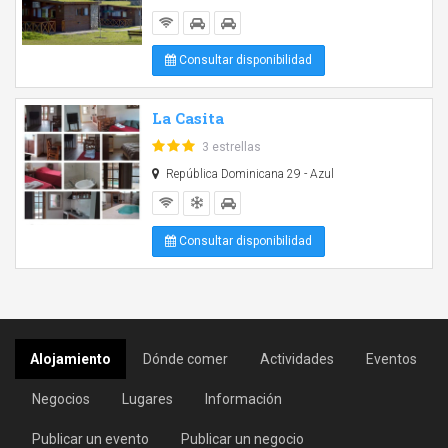
Consultar disponibilidad
La Casita
3 estrellas
República Dominicana 29 - Azul
Consultar disponibilidad
Alojamiento
Dónde comer
Actividades
Eventos
Negocios
Lugares
Información
Publicar un evento
Publicar un negocio