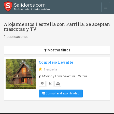
Salidores.com
Toggl
Disfrutá cada ciudad al máximo
navig
Alojamientos 1 estrella con Parrilla, Se aceptan
mascotas y TV
1 publicaciones
Mostrar filtros
Complejo Levalle
1 estrella
Moreno y Loma Valentina - Carhué
Consultar disponibilidad