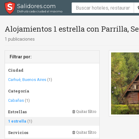
Salidores.com
Disfrutá cada ciudad al máximo
Alojamientos 1 estrella con Parrilla, 
1 publicaciones
Filtrar por:
Ciudad
Carhué, Buenos Aires
(1)
Categoría
Cabañas
(1)
Estrellas
Quitar filtro
1 estrella
(1)
Servicios
Quitar filtro