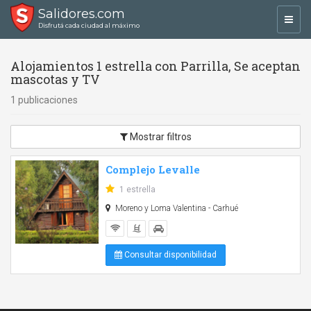
Salidores.com
Toggl
Disfrutá cada ciudad al máximo
navig
Alojamientos 1 estrella con Parrilla, Se aceptan
mascotas y TV
1 publicaciones
Mostrar filtros
Complejo Levalle
1 estrella
Moreno y Loma Valentina - Carhué
Consultar disponibilidad