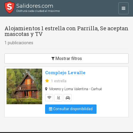
Salidores.com
Toggl
Disfrutá cada ciudad al máximo
navig
Alojamientos 1 estrella con Parrilla, Se aceptan
mascotas y TV
1 publicaciones
Mostrar filtros
Complejo Levalle
1 estrella
Moreno y Loma Valentina - Carhué
Consultar disponibilidad