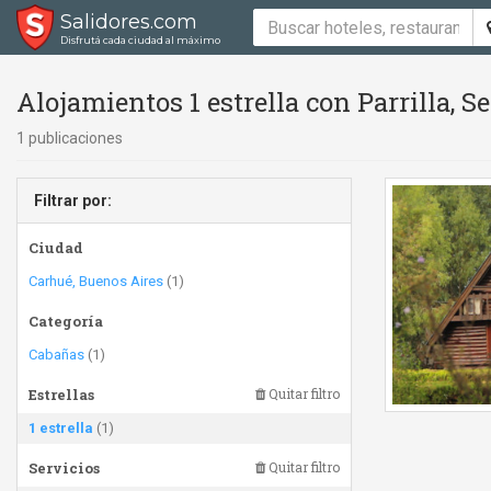
Salidores.com
Disfrutá cada ciudad al máximo
Alojamientos 1 estrella con Parrilla, 
1 publicaciones
Filtrar por:
Ciudad
Carhué, Buenos Aires
(1)
Categoría
Cabañas
(1)
Estrellas
Quitar filtro
1 estrella
(1)
Servicios
Quitar filtro