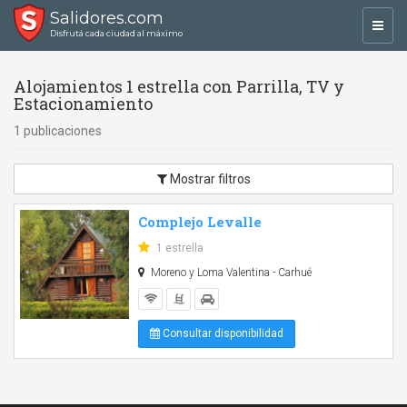
Salidores.com
Toggl
Disfrutá cada ciudad al máximo
navig
Alojamientos 1 estrella con Parrilla, TV y
Estacionamiento
1 publicaciones
Mostrar filtros
Complejo Levalle
1 estrella
Moreno y Loma Valentina - Carhué
Consultar disponibilidad