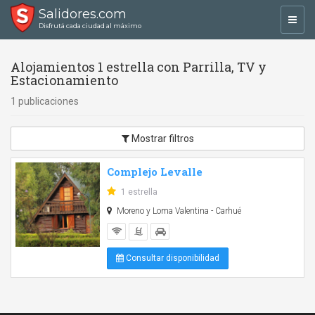
Salidores.com
Toggl
Disfrutá cada ciudad al máximo
navig
Alojamientos 1 estrella con Parrilla, TV y
Estacionamiento
1 publicaciones
Mostrar filtros
Complejo Levalle
1 estrella
Moreno y Loma Valentina - Carhué
Consultar disponibilidad