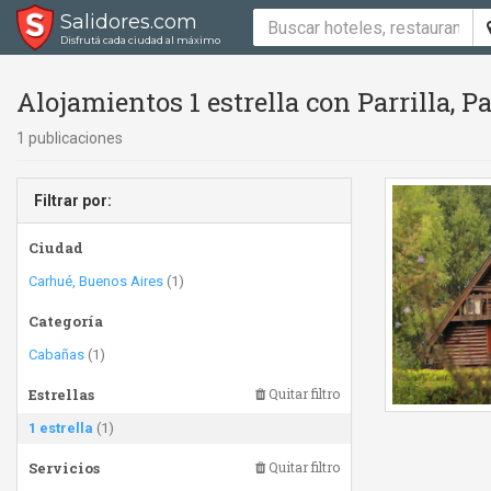
Salidores.com
Disfrutá cada ciudad al máximo
Alojamientos 1 estrella con Parrilla, 
1 publicaciones
Filtrar por:
Ciudad
Carhué, Buenos Aires
(1)
Categoría
Cabañas
(1)
Estrellas
Quitar filtro
1 estrella
(1)
Servicios
Quitar filtro