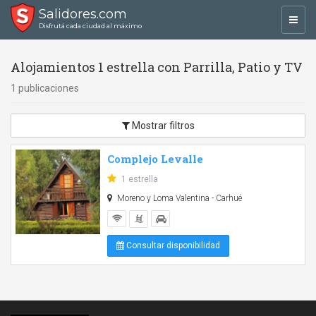
Salidores.com
Toggl
Disfrutá cada ciudad al máximo
navig
Alojamientos 1 estrella con Parrilla, Patio y TV
1 publicaciones
Mostrar filtros
Complejo Levalle
1 estrella
Moreno y Loma Valentina - Carhué
Consultar disponibilidad