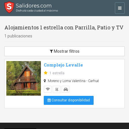
Salidores.com
Toggl
Disfrutá cada ciudad al máximo
navig
Alojamientos 1 estrella con Parrilla, Patio y TV
1 publicaciones
Mostrar filtros
Complejo Levalle
1 estrella
Moreno y Loma Valentina - Carhué
Consultar disponibilidad