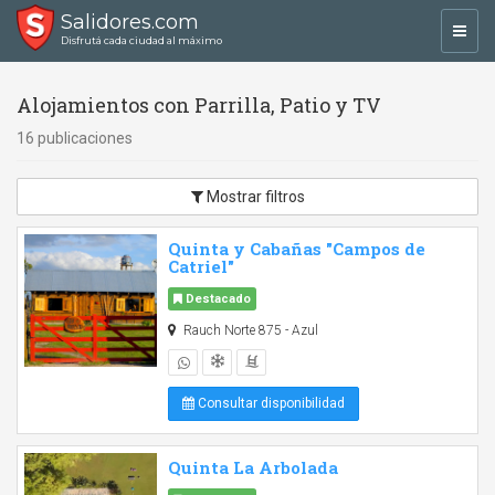
Salidores.com
Toggl
Disfrutá cada ciudad al máximo
navig
Alojamientos con Parrilla, Patio y TV
16 publicaciones
Mostrar filtros
Quinta y Cabañas "Campos de
Catriel"
Destacado
Rauch Norte 875 - Azul
Consultar disponibilidad
Quinta La Arbolada