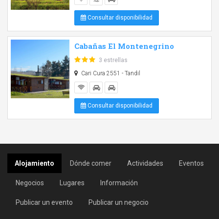
Consultar disponibilidad
Cabañas El Montenegrino
3 estrellas
Cari Cura 2551 - Tandil
Consultar disponibilidad
Alojamiento
Dónde comer
Actividades
Eventos
Negocios
Lugares
Información
Publicar un evento
Publicar un negocio