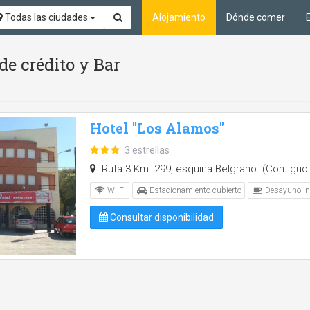
Todas las ciudades
Alojamiento
Dónde comer
de crédito y Bar
Hotel "Los Alamos"
3 estrellas
Ruta 3 Km. 299, esquina Belgrano. (Contiguo 
Wi-Fi
Estacionamiento cubierto
Desayuno in
Consultar disponibilidad