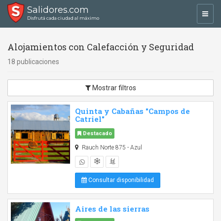
Salidores.com
Toggl
Disfrutá cada ciudad al máximo
navig
Alojamientos con Calefacción y Seguridad
18 publicaciones
Mostrar filtros
Quinta y Cabañas "Campos de
Catriel"
Destacado
Rauch Norte 875 - Azul
Consultar disponibilidad
Aires de las sierras