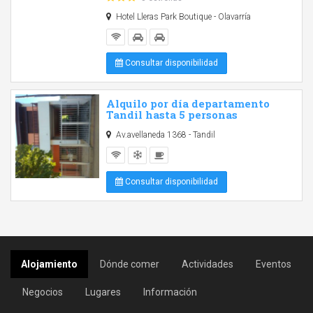
Hotel Lleras Park Boutique - Olavarría
Consultar disponibilidad
Alquilo por día departamento
Tandil hasta 5 personas
Av.avellaneda 1368 - Tandil
Consultar disponibilidad
Alojamiento
Dónde comer
Actividades
Eventos
Negocios
Lugares
Información