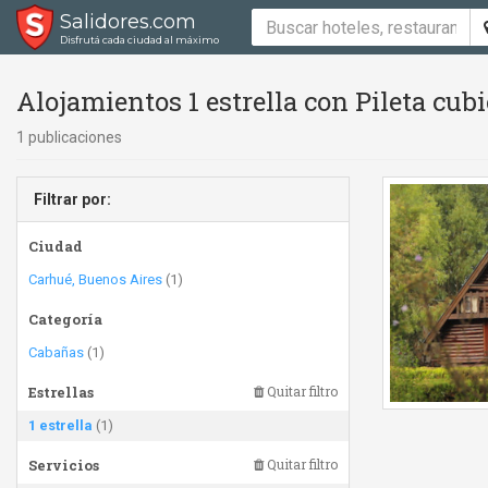
Salidores.com
Disfrutá cada ciudad al máximo
Alojamientos 1 estrella con Pileta cub
1 publicaciones
Filtrar por:
Ciudad
Carhué, Buenos Aires
(1)
Categoría
Cabañas
(1)
Estrellas
Quitar filtro
1 estrella
(1)
Servicios
Quitar filtro