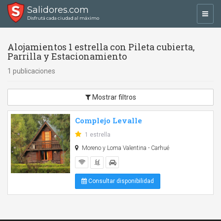
Salidores.com
Toggl
Disfrutá cada ciudad al máximo
navig
Alojamientos 1 estrella con Pileta cubierta,
Parrilla y Estacionamiento
1 publicaciones
Mostrar filtros
Complejo Levalle
1 estrella
Moreno y Loma Valentina - Carhué
Consultar disponibilidad