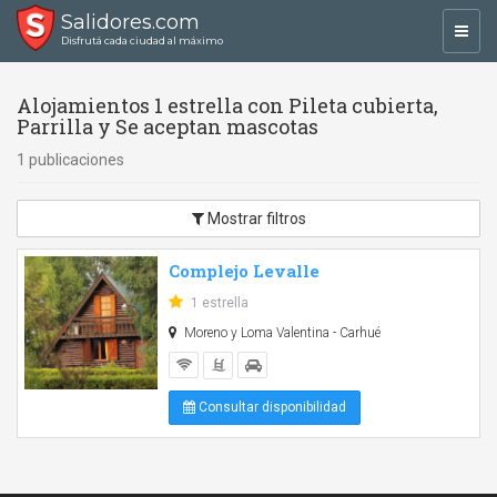
Salidores.com
Toggl
Disfrutá cada ciudad al máximo
navig
Alojamientos 1 estrella con Pileta cubierta,
Parrilla y Se aceptan mascotas
1 publicaciones
Mostrar filtros
Complejo Levalle
1 estrella
Moreno y Loma Valentina - Carhué
Consultar disponibilidad