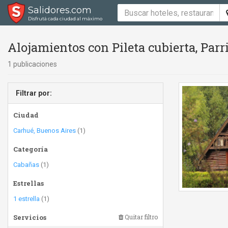
Salidores.com
Disfrutá cada ciudad al máximo
Alojamientos con Pileta cubierta, Parr
1 publicaciones
Filtrar por:
Ciudad
Carhué, Buenos Aires
(1)
Categoría
Cabañas
(1)
Estrellas
1 estrella
(1)
Servicios
Quitar filtro