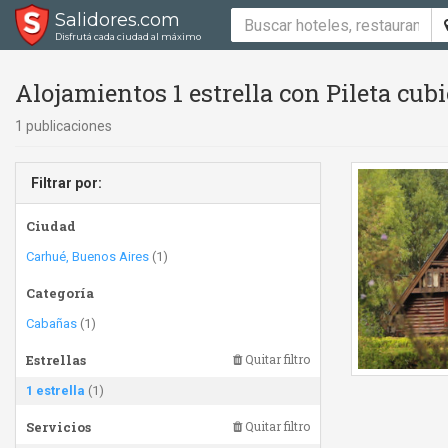
Salidores.com
Disfrutá cada ciudad al máximo
Alojamientos 1 estrella con Pileta cubi
1 publicaciones
Filtrar por:
Ciudad
Carhué, Buenos Aires
(1)
Categoría
Cabañas
(1)
Estrellas
Quitar filtro
1 estrella
(1)
Servicios
Quitar filtro