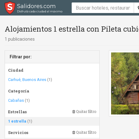
Salidores.com
Disfrutá cada ciudad al máximo
Alojamientos 1 estrella con Pileta cubi
1 publicaciones
Filtrar por:
Ciudad
Carhué, Buenos Aires
(1)
Categoría
Cabañas
(1)
Estrellas
Quitar filtro
1 estrella
(1)
Servicios
Quitar filtro