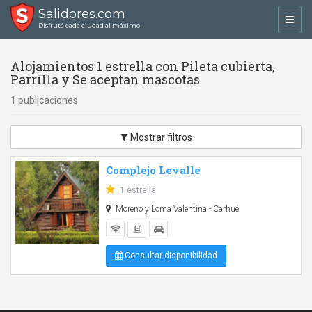
Salidores.com
Toggl
Disfrutá cada ciudad al máximo
navig
Alojamientos 1 estrella con Pileta cubierta,
Parrilla y Se aceptan mascotas
1 publicaciones
Mostrar filtros
Complejo Levalle
1 estrella
Moreno y Loma Valentina - Carhué
Consultar disponibilidad