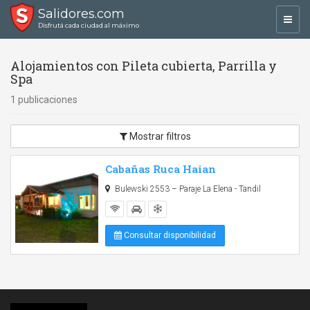
Salidores.com
Toggl
Disfrutá cada ciudad al máximo
navig
Alojamientos con Pileta cubierta, Parrilla y
Spa
1 publicaciones
Mostrar filtros
Cabañas Ruca Haian
Bulewski 2553 – Paraje La Elena - Tandil
Consultar disponibilidad