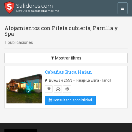
Salidores.com
Toggl
Disfrutá cada ciudad al máximo
navig
Alojamientos con Pileta cubierta, Parrilla y
Spa
1 publicaciones
Mostrar filtros
Cabañas Ruca Haian
Bulewski 2553 – Paraje La Elena - Tandil
Consultar disponibilidad