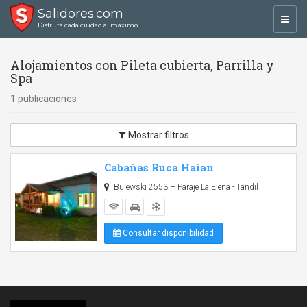
Salidores.com
Toggl
Disfrutá cada ciudad al máximo
navig
Alojamientos con Pileta cubierta, Parrilla y
Spa
1 publicaciones
Mostrar filtros
Cabañas Ruca Haian
Bulewski 2553 – Paraje La Elena - Tandil
Consultar disponibilidad