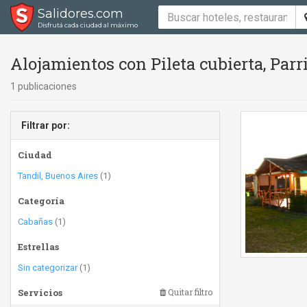
Salidores.com
Disfrutá cada ciudad al máximo
Alojamientos con Pileta cubierta, Parri
1 publicaciones
Filtrar por:
Ciudad
Tandil, Buenos Aires
(1)
Categoría
Cabañas
(1)
Estrellas
Sin categorizar
(1)
Servicios
Quitar filtro