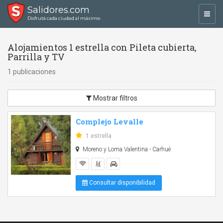
Salidores.com
Toggl
Disfrutá cada ciudad al máximo
navig
Alojamientos 1 estrella con Pileta cubierta,
Parrilla y TV
1 publicaciones
Mostrar filtros
Complejo Levalle
1 estrella
Moreno y Loma Valentina - Carhué
Consultar disponibilidad