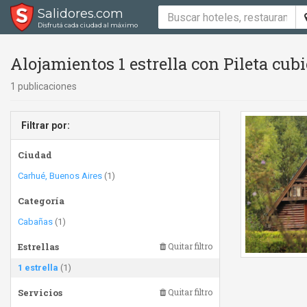
Salidores.com
Disfrutá cada ciudad al máximo
Alojamientos 1 estrella con Pileta cubi
1 publicaciones
Filtrar por:
Ciudad
Carhué, Buenos Aires
(1)
Categoría
Cabañas
(1)
Estrellas
Quitar filtro
1 estrella
(1)
Servicios
Quitar filtro