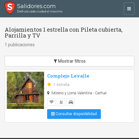
Salidores.com
Toggl
Disfrutá cada ciudad al máximo
navig
Alojamientos 1 estrella con Pileta cubierta,
Parrilla y TV
1 publicaciones
Mostrar filtros
Complejo Levalle
1 estrella
Moreno y Loma Valentina - Carhué
Consultar disponibilidad